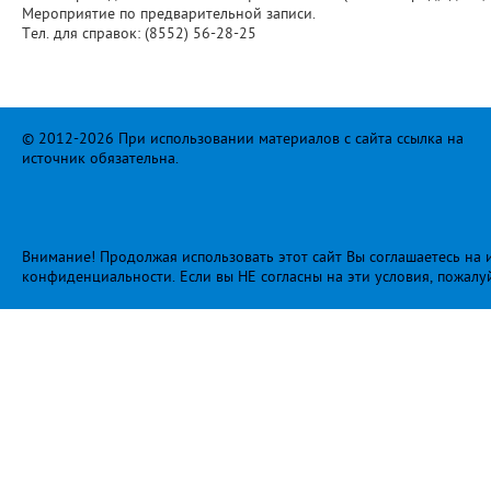
Мероприятие по предварительной записи.
Тел. для справок: (8552) 56-28-25
© 2012-2026 При использовании материалов с сайта ссылка на
источник обязательна.
Внимание! Продолжая использовать этот сайт Вы соглашаетесь на и
конфиденциальности
. Если вы НЕ согласны на эти условия, пожалу