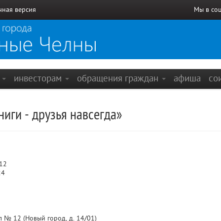
чная версия
Мы в со
е
инвесторам
обращения граждан
афиша
со
иги - друзья навсегда»
12
24
 № 12 (Новый город, д. 14/01)