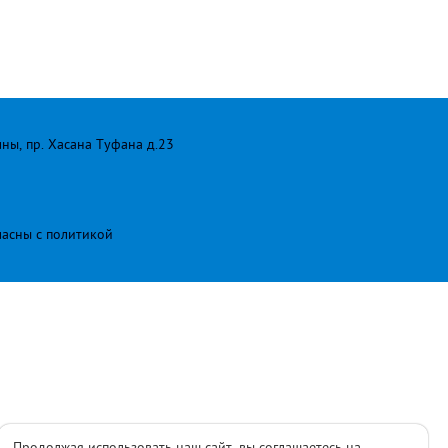
лны, пр. Хасана Туфана д.23
ласны с
политикой
Продолжая использовать наш сайт, вы соглашаетесь на