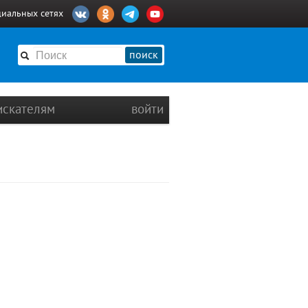
циальных сетях
поиск
искателям
войти