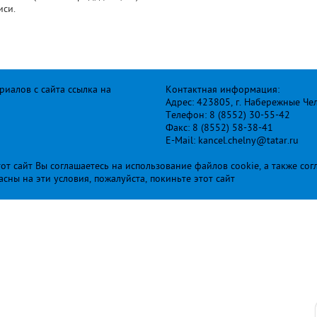
иси.
иалов с сайта ссылка на
Контактная информация:
Адрес: 423805, г. Набережные Че
Телефон: 8 (8552) 30-55-42
Факс: 8 (8552) 58-38-41
E-Mail: kancel.chelny@tatar.ru
т сайт Вы соглашаетесь на использование файлов cookie, а также сог
ласны на эти условия, пожалуйста, покиньте этот сайт