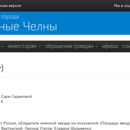
чная версия
Мы в со
е
инвесторам
обращения граждан
афиша
со
+)
 Сары Садыковой
24
т России, обладатель именной звезды на московской «Площади звезд
р Вертинский, Леонид Утесов, Клавдия Шульженко.