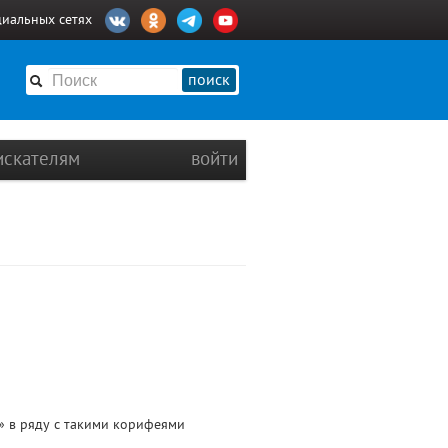
циальных сетях
поиск
искателям
войти
» в ряду с такими корифеями