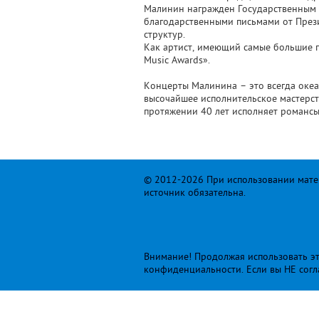
Малинин награжден Государственным 
благодарственными письмами от През
структур.
Как артист, имеющий самые большие 
Music Awards».
Концерты Малинина – это всегда океан
высочайшее исполнительское мастерст
протяжении 40 лет исполняет романсы
© 2012-2026 При использовании матер
источник обязательна.
Внимание! Продолжая использовать это
конфиденциальности
. Если вы НЕ сог