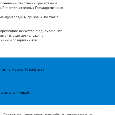
исленными памятными грамотами и
х Правительственных Государственных
 международным призом «The World
овременное искусство в одночасье, это
школы, ведь артист уже на
бокими и совершенными.
лны, пр. Хасана Туфана д.23
ласны с
политикой
Продолжая использовать наш сайт, вы соглашаетесь на