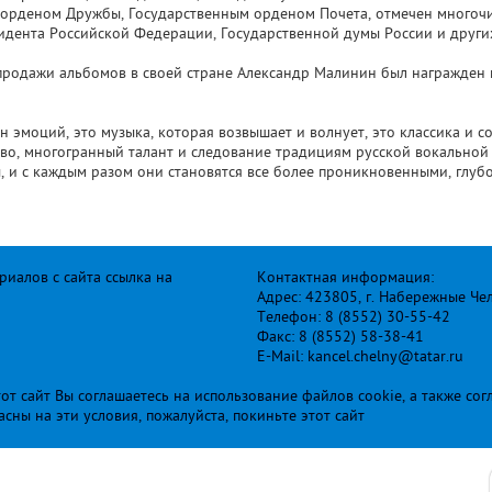
орденом Дружбы, Государственным орденом Почета, отмечен многоч
идента Российской Федерации, Государственной думы России и други
продажи альбомов в своей стране Александр Малинин был награжден
 эмоций, это музыка, которая возвышает и волнует, это классика и с
во, многогранный талант и следование традициям русской вокальной 
, и с каждым разом они становятся все более проникновенными, глу
иалов с сайта ссылка на
Контактная информация:
Адрес: 423805, г. Набережные Че
Телефон: 8 (8552) 30-55-42
Факс: 8 (8552) 58-38-41
E-Mail: kancel.chelny@tatar.ru
т сайт Вы соглашаетесь на использование файлов cookie, а также сог
ласны на эти условия, пожалуйста, покиньте этот сайт