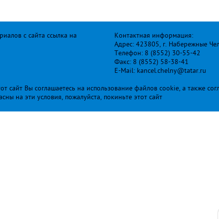
иалов с сайта ссылка на
Контактная информация:
Адрес: 423805, г. Набережные Че
Телефон: 8 (8552) 30-55-42
Факс: 8 (8552) 58-38-41
E-Mail: kancel.chelny@tatar.ru
т сайт Вы соглашаетесь на использование файлов cookie, а также сог
ласны на эти условия, пожалуйста, покиньте этот сайт