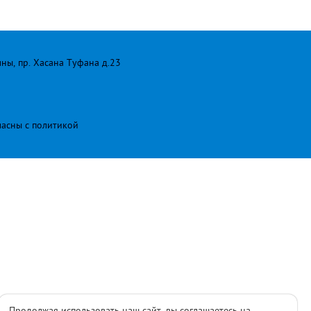
лны, пр. Хасана Туфана д.23
ласны с
политикой
Продолжая использовать наш сайт, вы соглашаетесь на