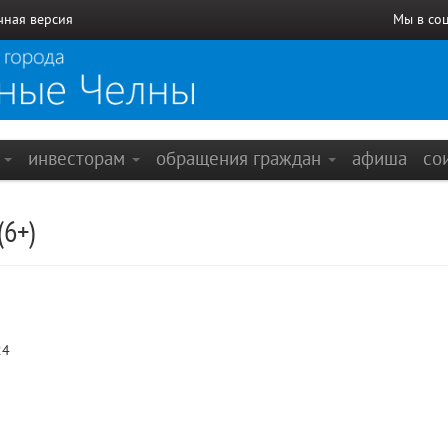
чная версия
Мы в со
е
инвесторам
обращения граждан
афиша
со
(6+)
24