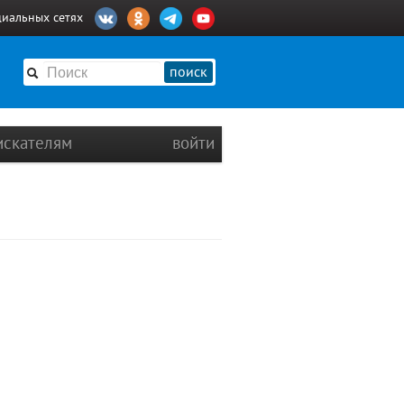
циальных сетях
поиск
искателям
войти