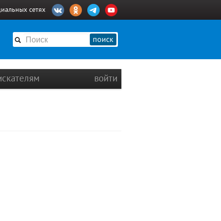
циальных сетях
поиск
искателям
войти