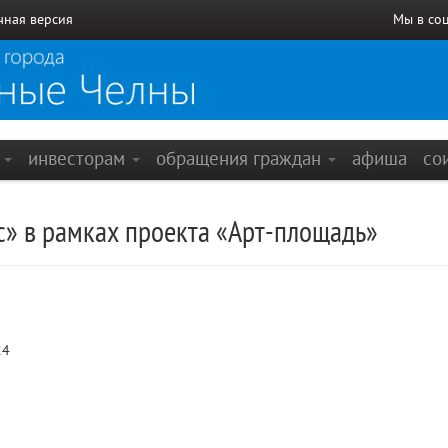
чная версия
Мы в со
е
инвесторам
обращения граждан
афиша
со
с» в рамках проекта «Арт-площадь»
24