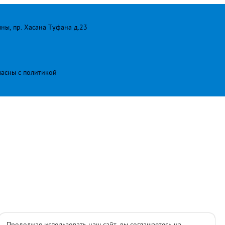
лны, пр. Хасана Туфана д.23
ласны с
политикой
Продолжая использовать наш сайт, вы соглашаетесь на