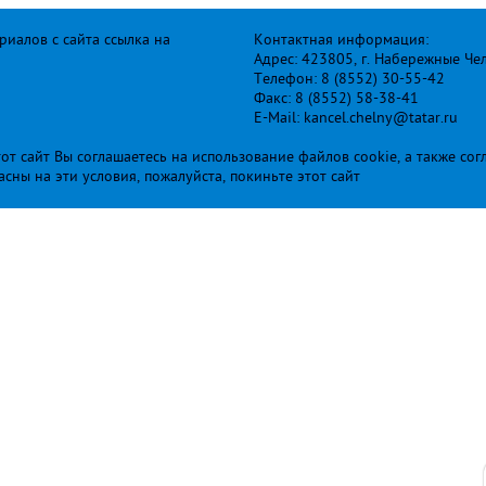
иалов с сайта ссылка на
Контактная информация:
Адрес: 423805, г. Набережные Че
Телефон: 8 (8552) 30-55-42
Факс: 8 (8552) 58-38-41
E-Mail: kancel.chelny@tatar.ru
т сайт Вы соглашаетесь на использование файлов cookie, а также сог
ласны на эти условия, пожалуйста, покиньте этот сайт