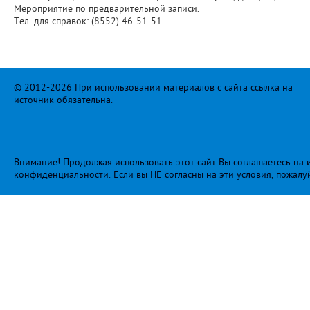
Мероприятие по предварительной записи.
Тел. для справок: (8552) 46-51-51
© 2012-2026 При использовании материалов с сайта ссылка на
источник обязательна.
Внимание! Продолжая использовать этот сайт Вы соглашаетесь на и
конфиденциальности
. Если вы НЕ согласны на эти условия, пожалу