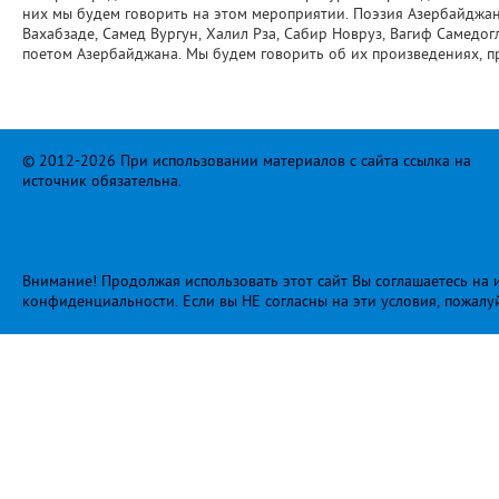
них мы будем говорить на этом мероприятии. Поэзия Азербайджан
Вахабзаде, Самед Вургун, Халил Рза, Сабир Новруз, Вагиф Самедо
поетом Азербайджана. Мы будем говорить об их произведениях, п
© 2012-2026 При использовании материалов с сайта ссылка на
источник обязательна.
Внимание! Продолжая использовать этот сайт Вы соглашаетесь на и
конфиденциальности
. Если вы НЕ согласны на эти условия, пожалу