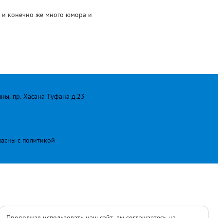
 и конечно же много юмора и
лны, пр. Хасана Туфана д.23
ласны с
политикой
Продолжая использовать наш сайт, вы соглашаетесь на