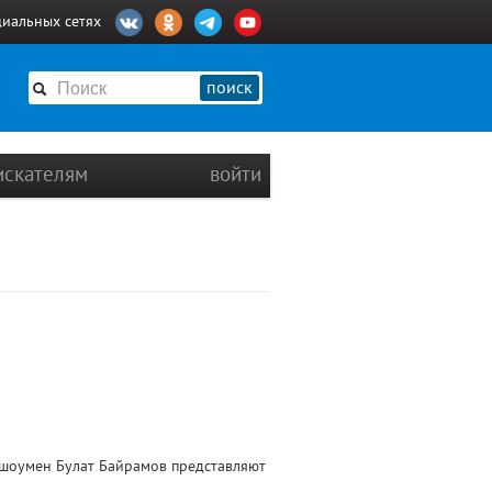
циальных сетях
поиск
искателям
войти
г шоумен Булат Байрамов представляют