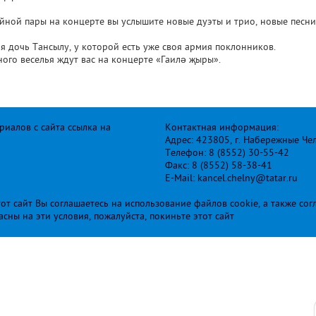
ной пары на концерте вы услышите новые дуэты и трио, новые песни
я дочь Тансылу, у которой есть уже своя армия поклонников.
ого веселья ждут вас на концерте «Гаилә җыры».
иалов с сайта ссылка на
Контактная информация:
Адрес: 423805, г. Набережные Че
Телефон: 8 (8552) 30-55-42
Факс: 8 (8552) 58-38-41
E-Mail: kancel.chelny@tatar.ru
т сайт Вы соглашаетесь на использование файлов cookie, а также сог
ласны на эти условия, пожалуйста, покиньте этот сайт