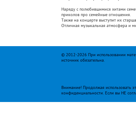
Наряду с полюбившимися хитами семей
приколов про семейные отношения.
Также на концерте выступит их старша
Отличная музыкальная атмосфера и мн
© 2012-2026 При использовании матер
источник обязательна.
Внимание! Продолжая использовать это
конфиденциальности
. Если вы НЕ сог