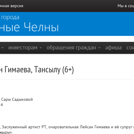
чная версия
Мы в со
е
инвесторам
обращения граждан
афиша
со
н Гимаева, Тансылу (6+)
 Сары Садыковой
24
, Заслуженный артист РТ, очаровательная Лейсан Гимаева и её супру
җыры».