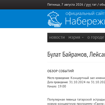
Пятница, 7 августа 2026 /
рус
тат
/
обы
новости
мэрия
о город
Булат Байрамов, Лейса
ОБЗОР СОБЫТИЙ
Место проведения:
Концертный зал имени
Дата проведения:
31.10.2024 по 31.10.20
Начало:
19.00
Популярная певица татарской эстрады
новую концертную программу «Гаилә 