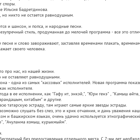
т споры.
все Ильсия Бадретдинова.
, но никто не остается равнодушным.
тся и шансон, и попса, и народные песни.
езупречный стиль, продуманная до мелочей программа - все это отлич
де песня и слово завораживают, заставляя временами плакать, времена
ажает своего человека.
это про нас, из нашей жизни.
о не оставляют равнодушными.
 она - одна из самых "кассовых" исполнителей. Новая программа пока
как исполнителя.
ода в ее исполнении, как "Гафу ит, энкэй,", "Юри генэ" , "Камыш әйтә,
арандашым, китабым" и другие.
сю татарскую эстраду, там играют самые яркие звезды эстрады.
 невозможно слушать без слез, это и крик отчаяния, и дань уважения на
ском и башкирском языках, очень удачно используется этнографически
ар", "Ачуланма язмыш, курыкмыйм".
м.
бесплатный без предоставления отдельного места. С 7-ми лет необход