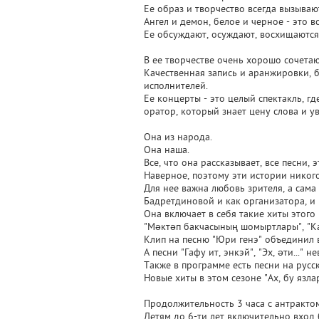
Ее образ и творчество всегда вызываю
Ангел и демон, белое и черное - это 
Ее обсуждают, осуждают, восхищаются
В ее творчестве очень хорошо сочетаю
Качественная запись и аранжировки, б
исполнителей.
Ее концерты - это целый спектакль, г
оратор, который знает цену слова и ув
Она из народа.
Она наша.
Все, что она рассказывает, все песни, 
Наверное, поэтому эти истории никог
Для нее важна любовь зрителя, а сама
Бадретдиновой и как организатора, и 
Она включает в себя такие хиты этого г
"Мәктәп бакчасының шомыртлары", "К
Клип на песню "Юри генэ" объединил в
А песни "Гафу ит, энкэй", "Эх, әти..."
Также в программе есть песни на рус
Новые хиты в этом сезоне "Ах, бу язл
Продолжительность 3 часа с антракто
Детям до 6-ти лет включительно вход 