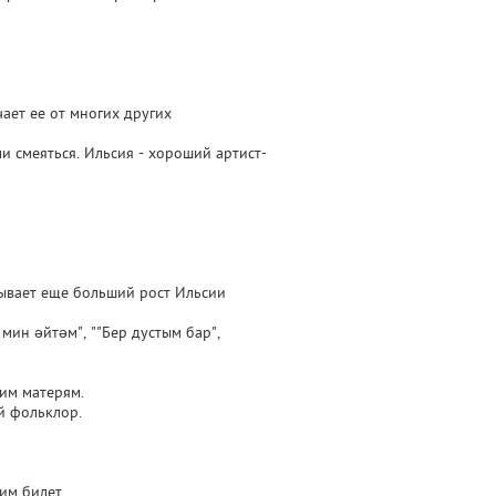
ает ее от многих других
ми смеяться. Ильсия - хороший артист-
зывает еще больший рост Ильсии
 мин әйтәм", ""Бер дустым бар",
шим матерям.
й фольклор.
им билет.