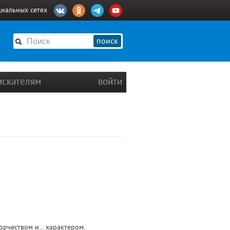
циальных сетях
поиск
искателям
войти
рчеством и... характером.