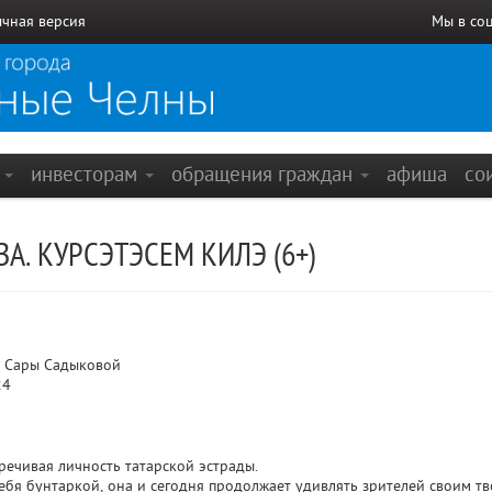
чная версия
Мы в со
е
инвесторам
обращения граждан
афиша
со
А. КУРСЭТЭСЕМ КИЛЭ (6+)
 Сары Садыковой
24
речивая личность татарской эстрады.
ебя бунтаркой, она и сегодня продолжает удивлять зрителей своим тво