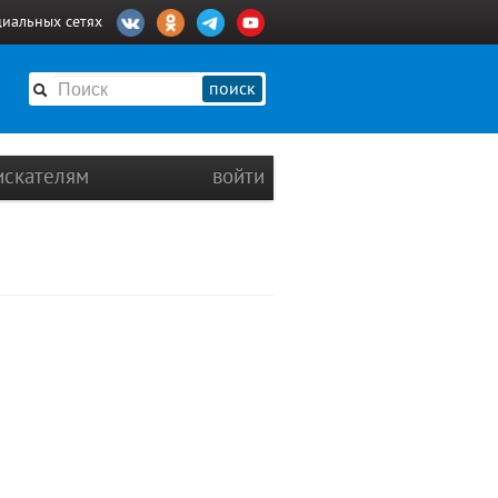
циальных сетях
поиск
искателям
войти