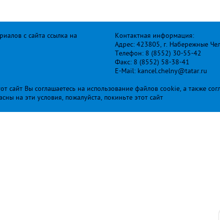
иалов с сайта ссылка на
Контактная информация:
Адрес: 423805, г. Набережные Че
Телефон: 8 (8552) 30-55-42
Факс: 8 (8552) 58-38-41
E-Mail: kancel.chelny@tatar.ru
т сайт Вы соглашаетесь на использование файлов cookie, а также сог
ласны на эти условия, пожалуйста, покиньте этот сайт