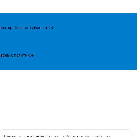
лны, пр. Хасана Туфана д.23
ласны с
политикой
Продолжая использовать наш сайт, вы соглашаетесь на