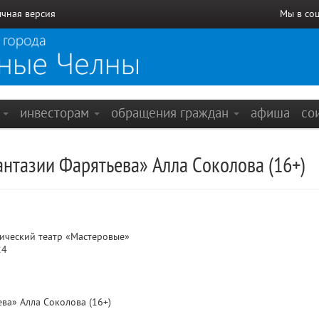
чная версия
Мы в со
е
инвесторам
обращения граждан
афиша
со
нтазии Фарятьева» Алла Соколова (16+)
ический театр «Мастеровые»
24
ва» Алла Соколова (16+)