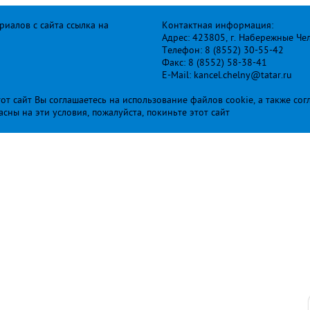
иалов с сайта ссылка на
Контактная информация:
Адрес: 423805, г. Набережные Че
Телефон: 8 (8552) 30-55-42
Факс: 8 (8552) 58-38-41
E-Mail: kancel.chelny@tatar.ru
т сайт Вы соглашаетесь на использование файлов cookie, а также сог
ласны на эти условия, пожалуйста, покиньте этот сайт