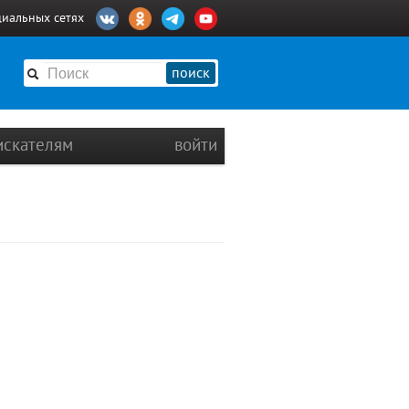
циальных сетях
поиск
искателям
войти