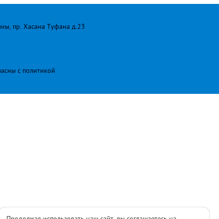
лны, пр. Хасана Туфана д.23
ласны с
политикой
Продолжая использовать наш сайт, вы соглашаетесь на