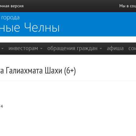
чная версия
Мы в со
е
инвесторам
обращения граждан
афиша
со
а Галиахмата Шахи (6+)
24