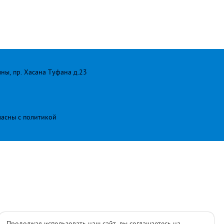
лны, пр. Хасана Туфана д.23
ласны с
политикой
Продолжая использовать наш сайт, вы соглашаетесь на