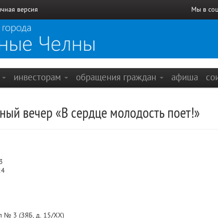
чная версия
Мы в со
е
инвесторам
обращения граждан
афиша
со
ный вечер «В сердце молодость поет!»
3
24
 № 3 (ЗЯБ, д. 15/XX)