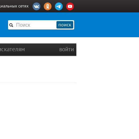
циальных сетях
поиск
искателям
войти