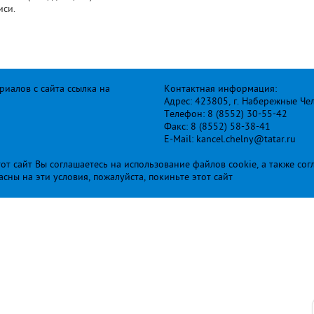
иси.
иалов с сайта ссылка на
Контактная информация:
Адрес: 423805, г. Набережные Че
Телефон: 8 (8552) 30-55-42
Факс: 8 (8552) 58-38-41
E-Mail: kancel.chelny@tatar.ru
т сайт Вы соглашаетесь на использование файлов cookie, а также сог
ласны на эти условия, пожалуйста, покиньте этот сайт