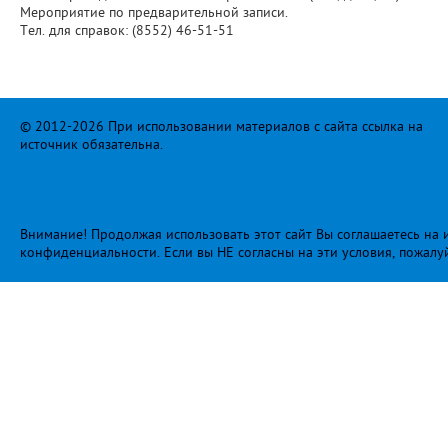
Мероприятие по предварительной записи.
Тел. для справок: (8552) 46-51-51
© 2012-2026 При использовании материалов с сайта ссылка на
источник обязательна.
Внимание! Продолжая использовать этот сайт Вы соглашаетесь на и
конфиденциальности
. Если вы НЕ согласны на эти условия, пожалу