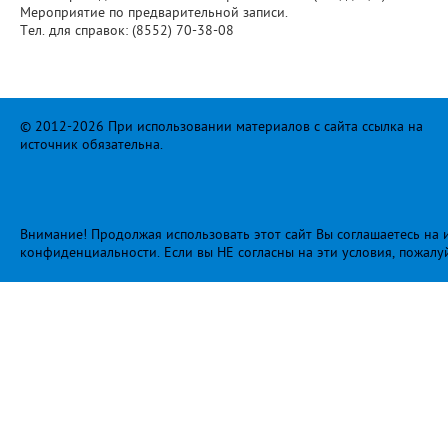
Мероприятие по предварительной записи.
Тел. для справок: (8552) 70-38-08
© 2012-2026 При использовании материалов с сайта ссылка на
источник обязательна.
Внимание! Продолжая использовать этот сайт Вы соглашаетесь на и
конфиденциальности
. Если вы НЕ согласны на эти условия, пожалу