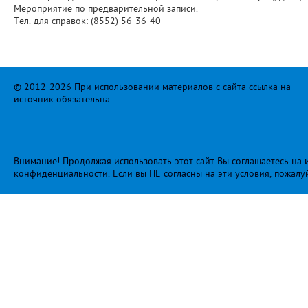
Мероприятие по предварительной записи.
Тел. для справок: (8552) 56-36-40
© 2012-2026 При использовании материалов с сайта ссылка на
источник обязательна.
Внимание! Продолжая использовать этот сайт Вы соглашаетесь на и
конфиденциальности
. Если вы НЕ согласны на эти условия, пожалу