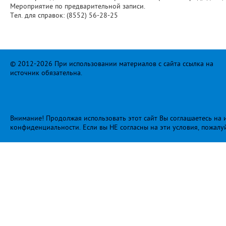
Мероприятие по предварительной записи.
Тел. для справок: (8552) 56-28-25
© 2012-2026 При использовании материалов с сайта ссылка на
источник обязательна.
Внимание! Продолжая использовать этот сайт Вы соглашаетесь на и
конфиденциальности
. Если вы НЕ согласны на эти условия, пожалу