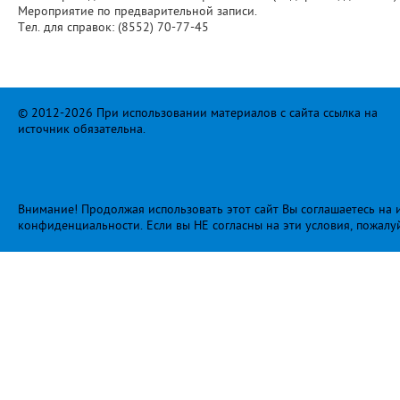
Мероприятие по предварительной записи.
Тел. для справок: (8552) 70-77-45
© 2012-2026 При использовании материалов с сайта ссылка на
источник обязательна.
Внимание! Продолжая использовать этот сайт Вы соглашаетесь на и
конфиденциальности
. Если вы НЕ согласны на эти условия, пожалу