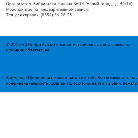
Организатор: Библиотека-филиал № 14 (Новый город, д. 49/16)
Мероприятие по предварительной записи.
Тел. для справок: (8552) 56-28-25
© 2012-2026 При использовании материалов с сайта ссылка на
источник обязательна.
Внимание! Продолжая использовать этот сайт Вы соглашаетесь на и
конфиденциальности
. Если вы НЕ согласны на эти условия, пожалу