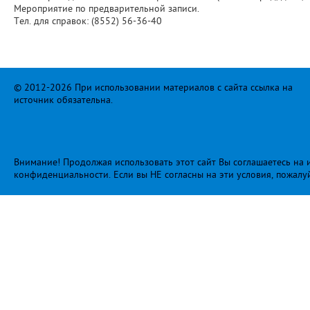
Мероприятие по предварительной записи.
Тел. для справок: (8552) 56-36-40
© 2012-2026 При использовании материалов с сайта ссылка на
источник обязательна.
Внимание! Продолжая использовать этот сайт Вы соглашаетесь на и
конфиденциальности
. Если вы НЕ согласны на эти условия, пожалу