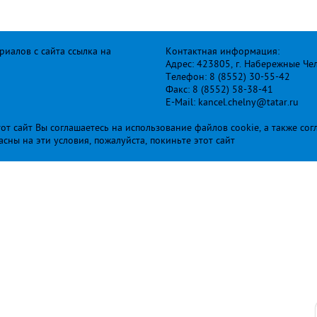
иалов с сайта ссылка на
Контактная информация:
Адрес: 423805, г. Набережные Че
Телефон: 8 (8552) 30-55-42
Факс: 8 (8552) 58-38-41
E-Mail: kancel.chelny@tatar.ru
т сайт Вы соглашаетесь на использование файлов cookie, а также сог
ласны на эти условия, пожалуйста, покиньте этот сайт