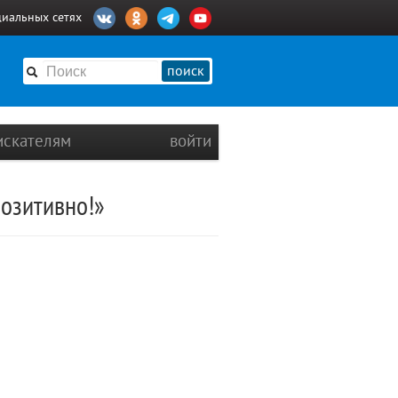
циальных сетях
поиск
искателям
войти
позитивно!»