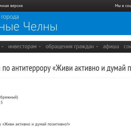
чная версия
Мы в со
е
инвесторам
обращения граждан
афиша
со
 по антитеррору «Живи активно и думай 
ибрежный)
25
у «Живи активно и думай позитивно!»