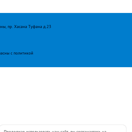
лны, пр. Хасана Туфана д.23
ласны с
политикой
Продолжая использовать наш сайт, вы соглашаетесь на