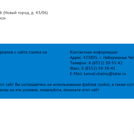
 (Новый город, д. 43/06)
иси.
иалов с сайта ссылка на
Контактная информация:
Адрес: 423805, г. Набережные Че
Телефон: 8 (8552) 30-55-42
Факс: 8 (8552) 58-38-41
E-Mail: kancel.chelny@tatar.ru
т сайт Вы соглашаетесь на использование файлов cookie, а также сог
ласны на эти условия, пожалуйста, покиньте этот сайт