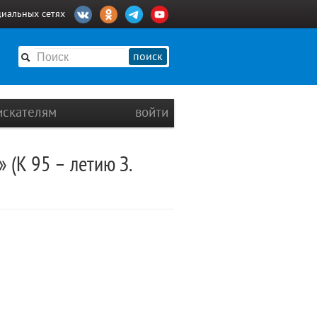
циальных сетях
поиск
искателям
войти
 (К 95 – летию З.