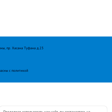
лны, пр. Хасана Туфана д.23
ласны с
политикой
Продолжая использовать наш сайт, вы соглашаетесь на