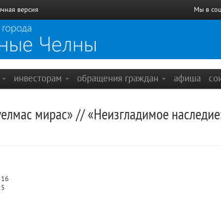
чная версия
Мы в со
е
инвесторам
обращения граждан
афиша
со
лмас мирас» // «Неизгладимое наследие»
 16
25