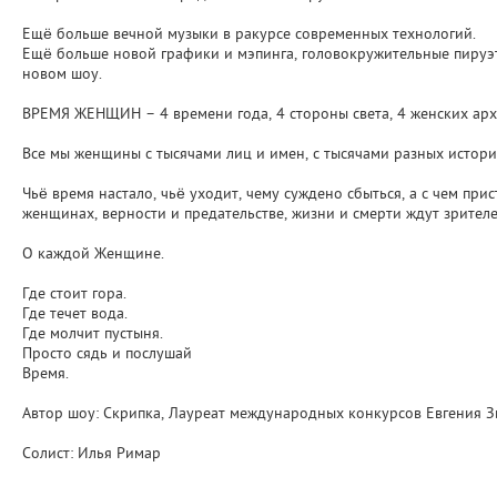
Ещё больше вечной музыки в ракурсе современных технологий.
Ещё больше новой графики и мэпинга, головокружительные пируэт
новом шоу.
ВРЕМЯ ЖЕНЩИН – 4 времени года, 4 стороны света, 4 женских архет
Все мы женщины с тысячами лиц и имен, с тысячами разных истори
Чьё время настало, чьё уходит, чему суждено сбыться, а с чем пр
женщинах, верности и предательстве, жизни и смерти ждут зрител
О каждой Женщине.
Где стоит гора.
Где течет вода.
Где молчит пустыня.
Просто сядь и послушай
Время.
Автор шоу: Скрипка, Лауреат международных конкурсов Евгения З
Солист: Илья Римар