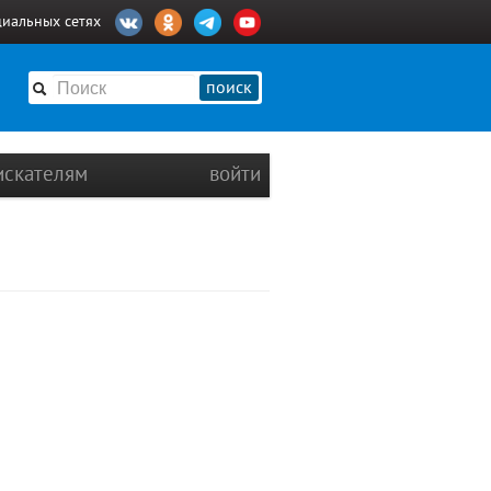
циальных сетях
поиск
искателям
войти