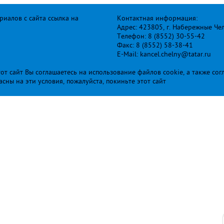
иалов с сайта ссылка на
Контактная информация:
Адрес: 423805, г. Набережные Че
Телефон: 8 (8552) 30-55-42
Факс: 8 (8552) 58-38-41
E-Mail: kancel.chelny@tatar.ru
т сайт Вы соглашаетесь на использование файлов cookie, а также сог
ласны на эти условия, пожалуйста, покиньте этот сайт