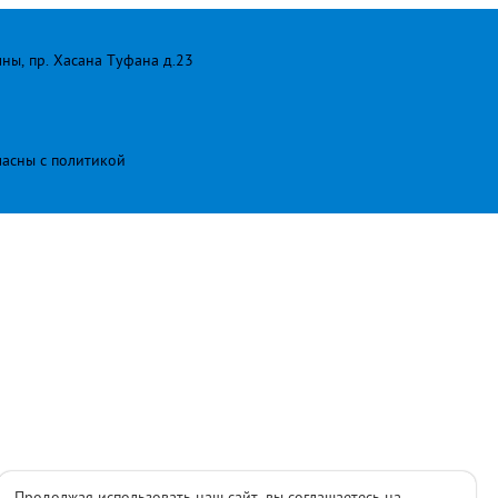
лны, пр. Хасана Туфана д.23
ласны с
политикой
Продолжая использовать наш сайт, вы соглашаетесь на