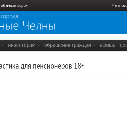
/
обычная версия
Мы в со
е
инвесторам
обращения граждан
афиша
со
астика для пенсионеров 18+