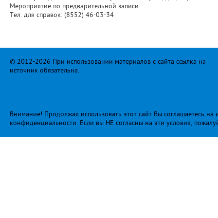
Мероприятие по предварительной записи.
Тел. для справок: (8552) 46-03-34
© 2012-2026 При использовании материалов с сайта ссылка на
источник обязательна.
Внимание! Продолжая использовать этот сайт Вы соглашаетесь на и
конфиденциальности
. Если вы НЕ согласны на эти условия, пожалу