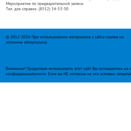
Мероприятие по предварительной записи.
Тел. для справок: (8552) 54-53-30
© 2012-2026 При использовании материалов с сайта ссылка на
источник обязательна.
Внимание! Продолжая использовать этот сайт Вы соглашаетесь на и
конфиденциальности
. Если вы НЕ согласны на эти условия, пожалу