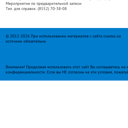
Мероприятие по предварительной записи.
Тел. для справок: (8552) 70-38-08
© 2012-2026 При использовании материалов с сайта ссылка на
источник обязательна.
Внимание! Продолжая использовать этот сайт Вы соглашаетесь на и
конфиденциальности
. Если вы НЕ согласны на эти условия, пожалу