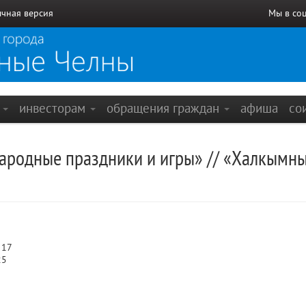
чная версия
Мы в со
е
инвесторам
обращения граждан
афиша
со
Народные праздники и игры» // «Халкы
 17
25