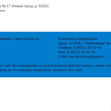
 № 17 (Новый город, д. 50/02)
иси.
иалов с сайта ссылка на
Контактная информация:
Адрес: 423805, г. Набережные Че
Телефон: 8 (8552) 30-55-42
Факс: 8 (8552) 58-38-41
E-Mail: kancel.chelny@tatar.ru
т сайт Вы соглашаетесь на использование файлов cookie, а также сог
ласны на эти условия, пожалуйста, покиньте этот сайт