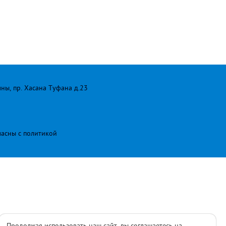
лны, пр. Хасана Туфана д.23
ласны с
политикой
Продолжая использовать наш сайт, вы соглашаетесь на