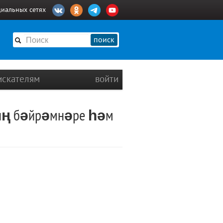
циальных сетях
поиск
искателям
войти
мның бәйрәмнәре һәм