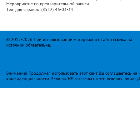
Мероприятие по предварительной записи.
Тел. для справок: (8552) 46-03-34
© 2012-2026 При использовании материалов с сайта ссылка на
источник обязательна.
Внимание! Продолжая использовать этот сайт Вы соглашаетесь на и
конфиденциальности
. Если вы НЕ согласны на эти условия, пожалу