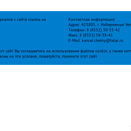
иалов с сайта ссылка на
Контактная информация:
Адрес: 423805, г. Набережные Че
Телефон: 8 (8552) 30-55-42
Факс: 8 (8552) 58-38-41
E-Mail: kancel.chelny@tatar.ru
т сайт Вы соглашаетесь на использование файлов cookie, а также сог
ласны на эти условия, пожалуйста, покиньте этот сайт