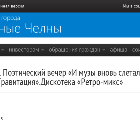
чная версия
Мы в со
е
инвесторам
обращения граждан
афиша
со
 Поэтический вечер «И музы вновь слетал
Гравитация».Дискотека «Ретро-микс»
25