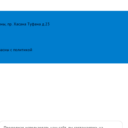
лны, пр. Хасана Туфана д.23
ласны с
политикой
Продолжая использовать наш сайт, вы соглашаетесь на