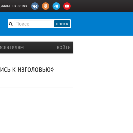
циальных сетях
поиск
искателям
войти
ись к изголовью»