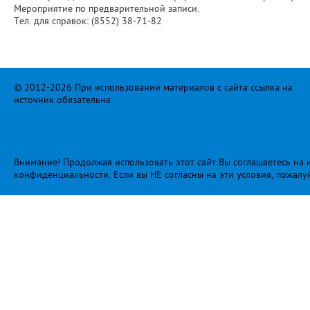
Мероприятие по предварительной записи.
Тел. для справок: (8552) 38-71-82
© 2012-2026 При использовании материалов с сайта ссылка на
источник обязательна.
Внимание! Продолжая использовать этот сайт Вы соглашаетесь на и
конфиденциальности
. Если вы НЕ согласны на эти условия, пожалу