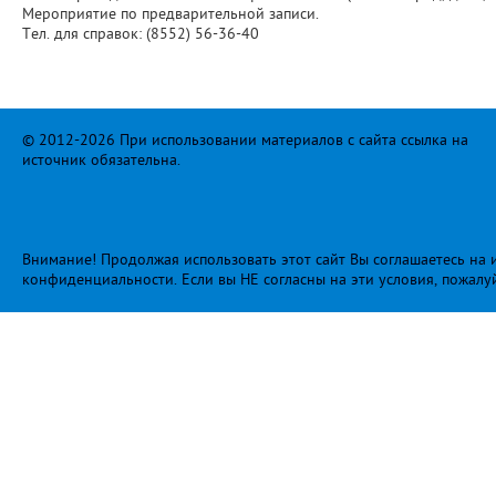
Мероприятие по предварительной записи.
Тел. для справок: (8552) 56-36-40
© 2012-2026 При использовании материалов с сайта ссылка на
источник обязательна.
Внимание! Продолжая использовать этот сайт Вы соглашаетесь на и
конфиденциальности
. Если вы НЕ согласны на эти условия, пожалу