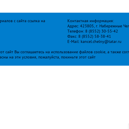
иалов с сайта ссылка на
Контактная информация:
Адрес: 423805, г. Набережные Че
Телефон: 8 (8552) 30-55-42
Факс: 8 (8552) 58-38-41
E-Mail: kancel.chelny@tatar.ru
т сайт Вы соглашаетесь на использование файлов cookie, а также сог
ласны на эти условия, пожалуйста, покиньте этот сайт