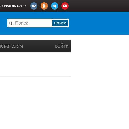
циальных сетях
поиск
искателям
войти