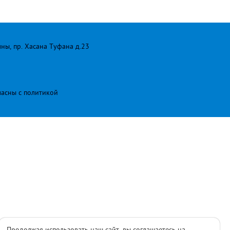
лны, пр. Хасана Туфана д.23
ласны с
политикой
Продолжая использовать наш сайт, вы соглашаетесь на