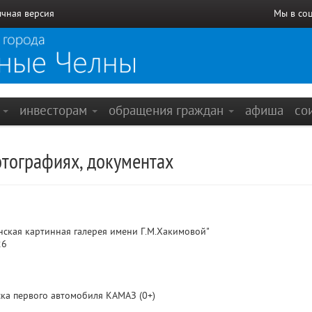
чная версия
Мы в со
е
инвесторам
обращения граждан
афиша
со
отографиях, документах
кая картинная галерея имени Г.М.Хакимовой"
26
ка первого автомобиля КАМАЗ (0+)