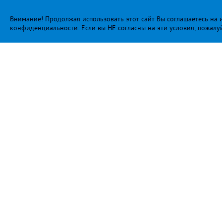
Внимание! Продолжая использовать этот сайт Вы соглашаетесь на и
конфиденциальности
. Если вы НЕ согласны на эти условия, пожалу