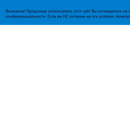
Внимание! Продолжая использовать этот сайт Вы соглашаетесь на и
конфиденциальности
. Если вы НЕ согласны на эти условия, пожалу