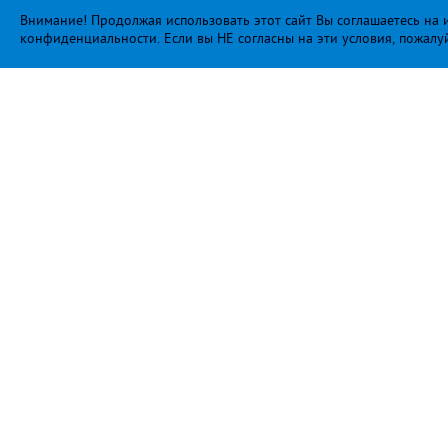
Внимание! Продолжая использовать этот сайт Вы соглашаетесь на и
конфиденциальности
. Если вы НЕ согласны на эти условия, пожалу