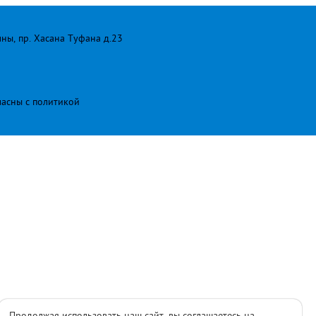
лны, пр. Хасана Туфана д.23
ласны с
политикой
Продолжая использовать наш сайт, вы соглашаетесь на