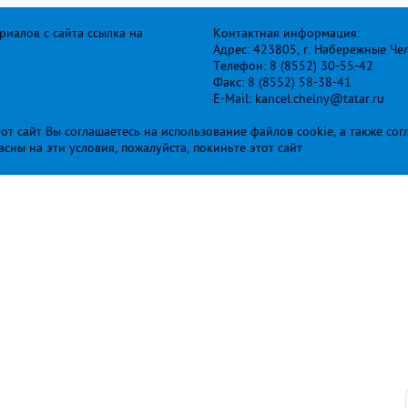
иалов с сайта ссылка на
Контактная информация:
Адрес: 423805, г. Набережные Че
Телефон: 8 (8552) 30-55-42
Факс: 8 (8552) 58-38-41
E-Mail: kancel.chelny@tatar.ru
т сайт Вы соглашаетесь на использование файлов cookie, а также сог
ласны на эти условия, пожалуйста, покиньте этот сайт