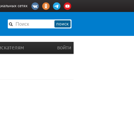
циальных сетях
поиск
искателям
войти