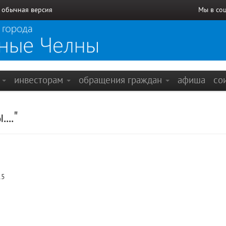
/
обычная версия
Мы в со
е
инвесторам
обращения граждан
афиша
со
..."
15