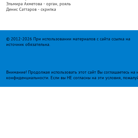
Эльмира Ахметова - орган, рояль
Денис Саттаров - скрипка
© 2012-2026 При использовании материалов с сайта ссылка на
источник обязательна.
Внимание! Продолжая использовать этот сайт Вы соглашаетесь на и
конфиденциальности
. Если вы НЕ согласны на эти условия, пожалу