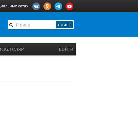
циальных сетях
поиск
искателям
войти