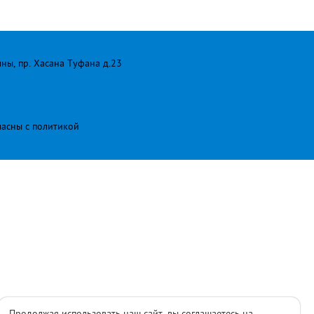
лны, пр. Хасана Туфана д.23
ласны с
политикой
Продолжая использовать наш сайт, вы соглашаетесь на