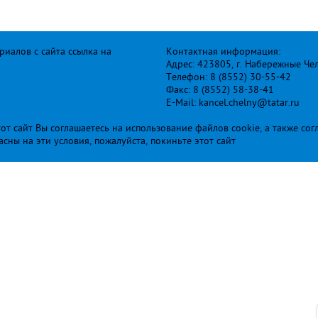
иалов с сайта ссылка на
Контактная информация:
Адрес: 423805, г. Набережные Че
Телефон: 8 (8552) 30-55-42
Факс: 8 (8552) 58-38-41
E-Mail: kancel.chelny@tatar.ru
т сайт Вы соглашаетесь на использование файлов cookie, а также сог
ласны на эти условия, пожалуйста, покиньте этот сайт