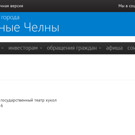
чная версия
Мы в со
е
инвесторам
обращения граждан
афиша
со
государственный театр кукол
16