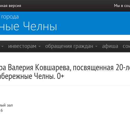
чная версия
Мы в со
е
инвесторам
обращения граждан
афиша
со
ра Валерия Ковшарева, посвященная 20-
абережные Челны. 0+
лый зал
16