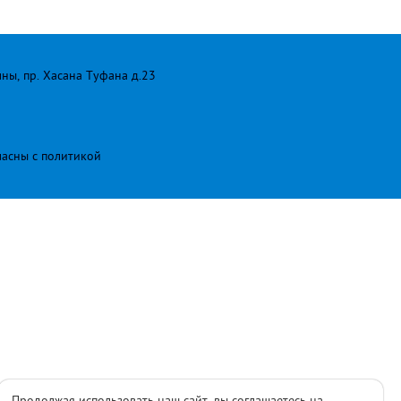
лны, пр. Хасана Туфана д.23
ласны с
политикой
Продолжая использовать наш сайт, вы соглашаетесь на