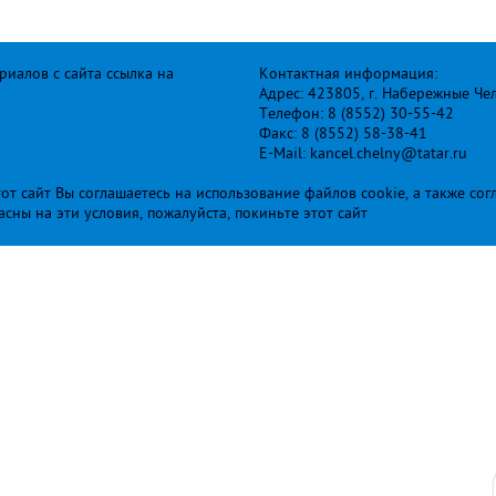
иалов с сайта ссылка на
Контактная информация:
Адрес: 423805, г. Набережные Че
Телефон: 8 (8552) 30-55-42
Факс: 8 (8552) 58-38-41
E-Mail: kancel.chelny@tatar.ru
т сайт Вы соглашаетесь на использование файлов cookie, а также сог
ласны на эти условия, пожалуйста, покиньте этот сайт