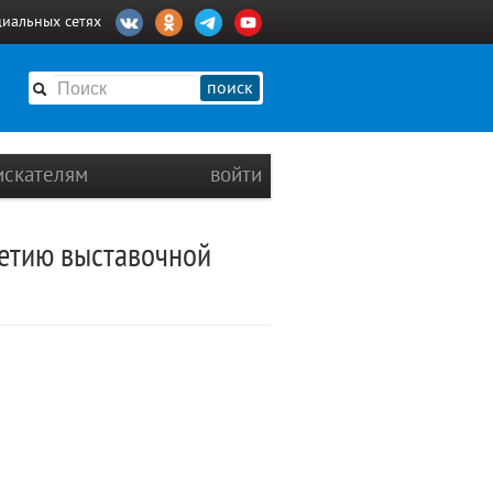
циальных сетях
поиск
искателям
войти
летию выставочной