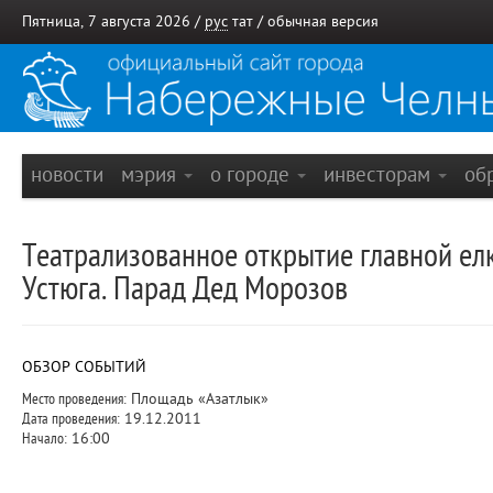
Пятница, 7 августа 2026 /
рус
тат
/
обычная версия
новости
мэрия
о городе
инвесторам
об
Театрализованное открытие главной елк
Устюга. Парад Дед Морозов
ОБЗОР СОБЫТИЙ
Место проведения:
Площадь «Азатлык»
Дата проведения:
19.12.2011
Начало:
16:00