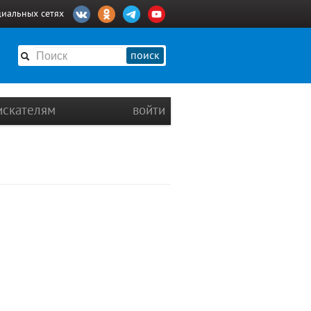
циальных сетях
поиск
искателям
войти