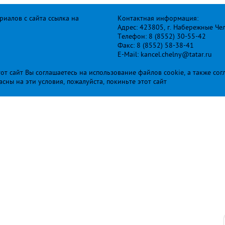
иалов с сайта ссылка на
Контактная информация:
Адрес: 423805, г. Набережные Че
Телефон: 8 (8552) 30-55-42
Факс: 8 (8552) 58-38-41
E-Mail: kancel.chelny@tatar.ru
т сайт Вы соглашаетесь на использование файлов cookie, а также сог
ласны на эти условия, пожалуйста, покиньте этот сайт