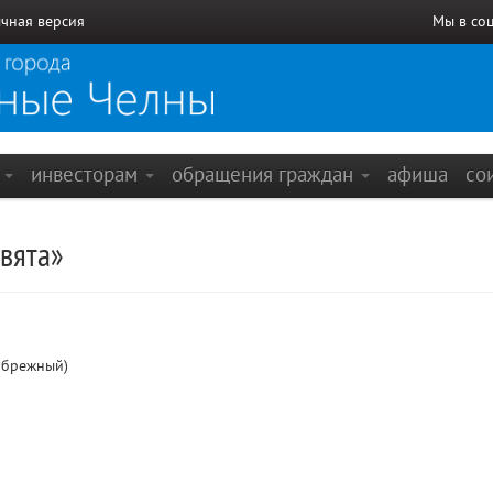
чная версия
Мы в со
е
инвесторам
обращения граждан
афиша
со
вята»
ибрежный)