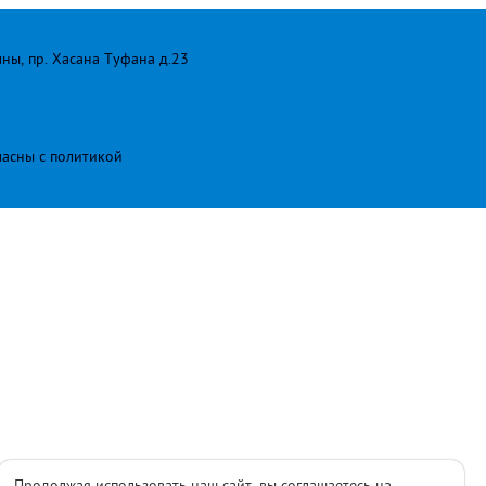
лны, пр. Хасана Туфана д.23
ласны с
политикой
Продолжая использовать наш сайт, вы соглашаетесь на