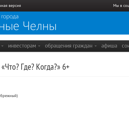
чная версия
Мы в со
е
инвесторам
обращения граждан
афиша
со
 «Что? Где? Когда?» 6+
ибрежный)