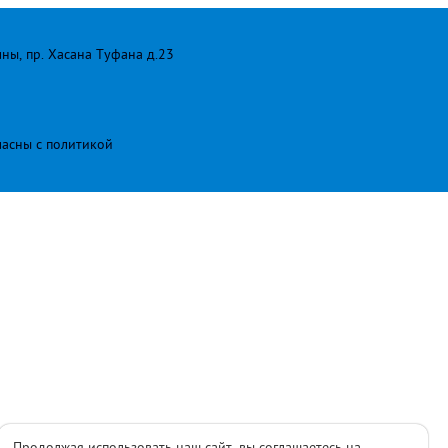
лны, пр. Хасана Туфана д.23
ласны с
политикой
Продолжая использовать наш сайт, вы соглашаетесь на