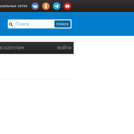
циальных сетях
поиск
искателям
войти