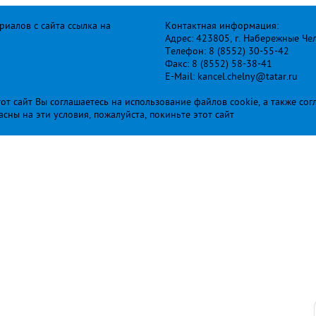
иалов с сайта ссылка на
Контактная информация:
Адрес: 423805, г. Набережные Че
Телефон: 8 (8552) 30-55-42
Факс: 8 (8552) 58-38-41
E-Mail: kancel.chelny@tatar.ru
т сайт Вы соглашаетесь на использование файлов cookie, а также сог
ласны на эти условия, пожалуйста, покиньте этот сайт