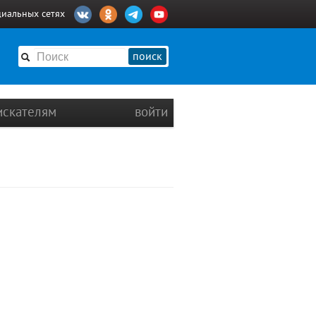
циальных сетях
поиск
искателям
войти