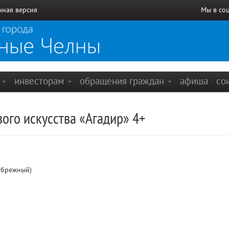
чная версия
Мы в со
е
инвесторам
обращения граждан
афиша
со
вого искусства «Агадир» 4+
ибрежный)