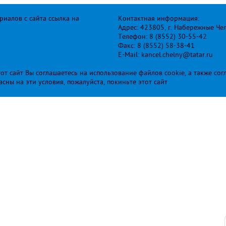
иалов с сайта ссылка на
Контактная информация:
Адрес: 423805, г. Набережные Че
Телефон: 8 (8552) 30-55-42
Факс: 8 (8552) 58-38-41
E-Mail: kancel.chelny@tatar.ru
т сайт Вы соглашаетесь на использование файлов cookie, а также сог
ласны на эти условия, пожалуйста, покиньте этот сайт