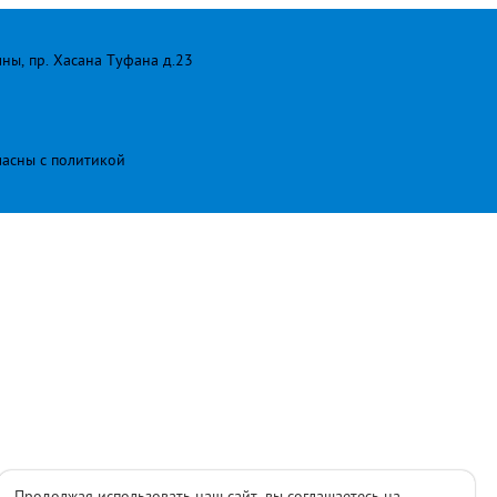
лны, пр. Хасана Туфана д.23
ласны с
политикой
Продолжая использовать наш сайт, вы соглашаетесь на