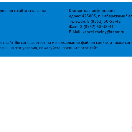
иалов с сайта ссылка на
Контактная информация:
Адрес: 423805, г. Набережные Че
Телефон: 8 (8552) 30-55-42
Факс: 8 (8552) 58-38-41
E-Mail: kancel.chelny@tatar.ru
т сайт Вы соглашаетесь на использование файлов cookie, а также сог
ласны на эти условия, пожалуйста, покиньте этот сайт