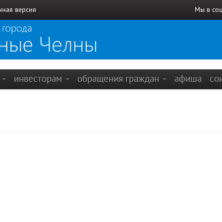
чная версия
Мы в со
е
инвесторам
обращения граждан
афиша
со