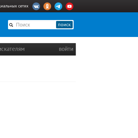
циальных сетях
поиск
искателям
войти