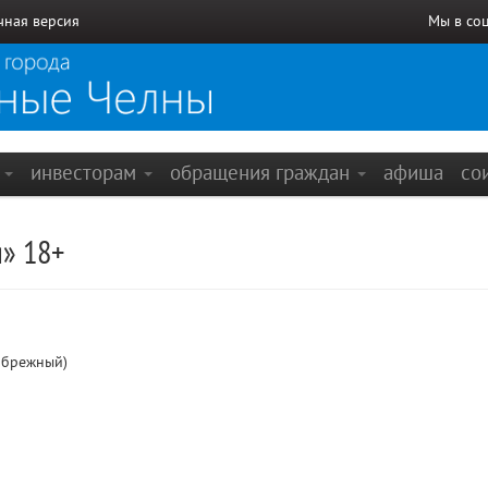
чная версия
Мы в со
е
инвесторам
обращения граждан
афиша
со
я» 18+
ибрежный)