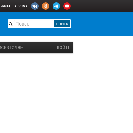
циальных сетях
поиск
искателям
войти