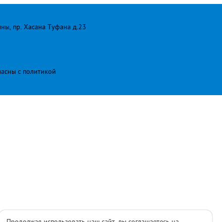
лны, пр. Хасана Туфана д.23
ласны с
политикой
Продолжая использовать наш сайт, вы соглашаетесь на