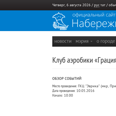
Четверг, 6 августа 2026 /
рус
тат
/
обы
новости
мэрия
о город
Клуб аэробики «Граци
ОБЗОР СОБЫТИЙ
Место проведения:
ГКЦ "Эврика" (мкр, Пр
Дата проведения:
10.05.2016
Начало:
10.00