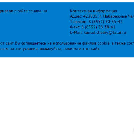
иалов с сайта ссылка на
Контактная информация:
Адрес: 423805, г. Набережные Че
Телефон: 8 (8552) 30-55-42
Факс: 8 (8552) 58-38-41
E-Mail: kancel.chelny@tatar.ru
т сайт Вы соглашаетесь на использование файлов cookie, а также сог
ласны на эти условия, пожалуйста, покиньте этот сайт