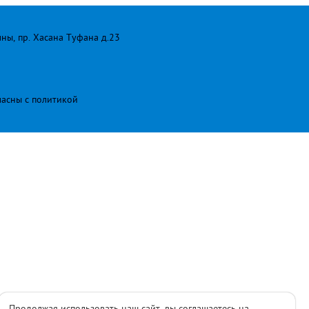
лны, пр. Хасана Туфана д.23
ласны с
политикой
Продолжая использовать наш сайт, вы соглашаетесь на