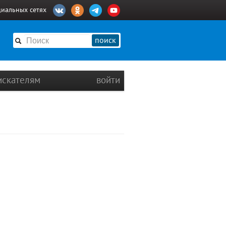
циальных сетях
поиск
искателям
войти