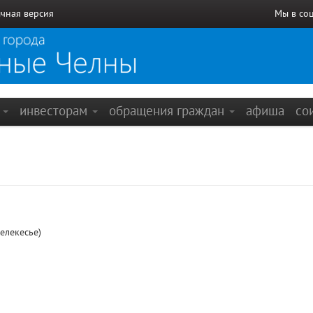
чная версия
Мы в со
е
инвесторам
обращения граждан
афиша
со
елекесье)