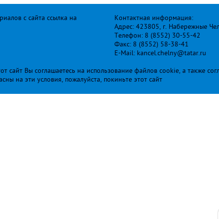
иалов с сайта ссылка на
Контактная информация:
Адрес: 423805, г. Набережные Че
Телефон: 8 (8552) 30-55-42
Факс: 8 (8552) 58-38-41
E-Mail: kancel.chelny@tatar.ru
т сайт Вы соглашаетесь на использование файлов cookie, а также сог
ласны на эти условия, пожалуйста, покиньте этот сайт