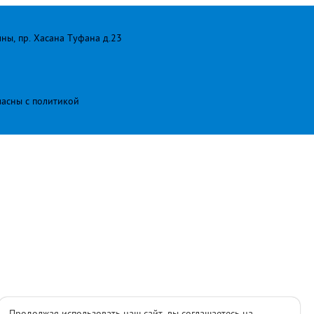
лны, пр. Хасана Туфана д.23
ласны с
политикой
Продолжая использовать наш сайт, вы соглашаетесь на