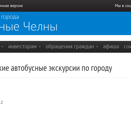
чная версия
Мы в со
е
инвесторам
обращения граждан
афиша
со
ие автобусные экскурсии по городу
12