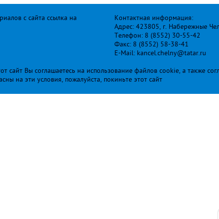
иалов с сайта ссылка на
Контактная информация:
Адрес: 423805, г. Набережные Че
Телефон: 8 (8552) 30-55-42
Факс: 8 (8552) 58-38-41
E-Mail: kancel.chelny@tatar.ru
т сайт Вы соглашаетесь на использование файлов cookie, а также сог
ласны на эти условия, пожалуйста, покиньте этот сайт