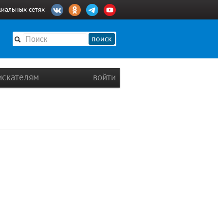
циальных сетях
поиск
искателям
войти