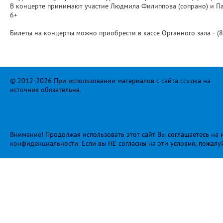
В концерте принимают участие Людмила Филиппова (сопрано) и Па
6+
Билеты на концерты можно приобрести в кассе Органного зала - (85
© 2012-2026 При использовании материалов с сайта ссылка на
источник обязательна.
Внимание! Продолжая использовать этот сайт Вы соглашаетесь на и
конфиденциальности
. Если вы НЕ согласны на эти условия, пожалу