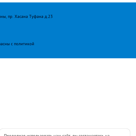
лны, пр. Хасана Туфана д.23
ласны с
политикой
Продолжая использовать наш сайт, вы соглашаетесь на