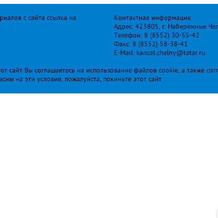
иалов с сайта ссылка на
Контактная информация:
Адрес: 423805, г. Набережные Че
Телефон: 8 (8552) 30-55-42
Факс: 8 (8552) 58-38-41
E-Mail: kancel.chelny@tatar.ru
т сайт Вы соглашаетесь на использование файлов cookie, а также сог
ласны на эти условия, пожалуйста, покиньте этот сайт