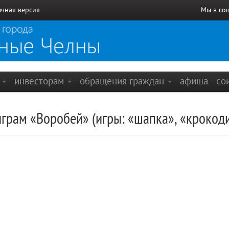
чная версия
Мы в со
е
инвесторам
обращения граждан
афиша
со
грам «Воробей» (игры: «шапка», «крокоди