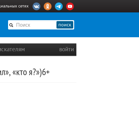
циальных сетях
поиск
искателям
войти
л», «кто я?»)6+