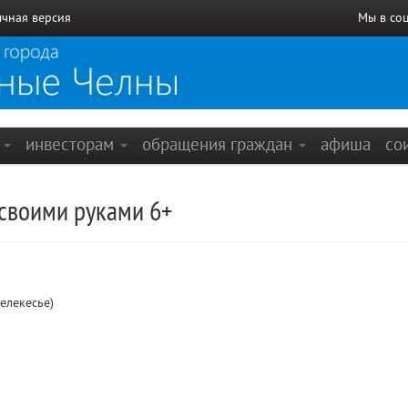
чная версия
Мы в со
е
инвесторам
обращения граждан
афиша
со
 своими руками 6+
елекесье)