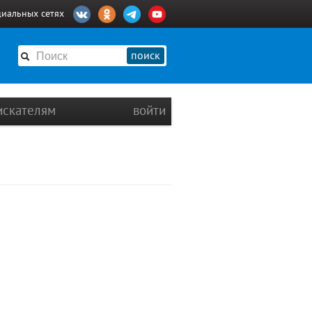
циальных сетях
поиск
искателям
войти