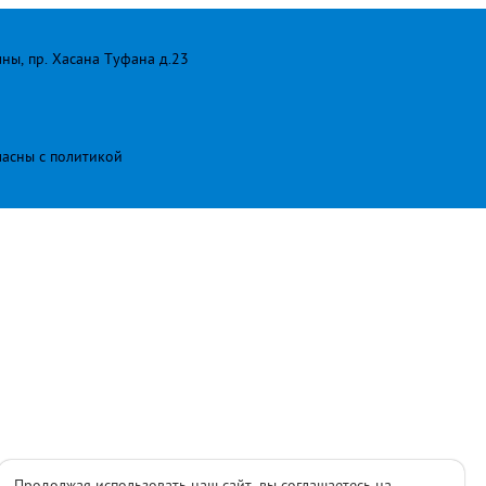
лны, пр. Хасана Туфана д.23
ласны с
политикой
Продолжая использовать наш сайт, вы соглашаетесь на