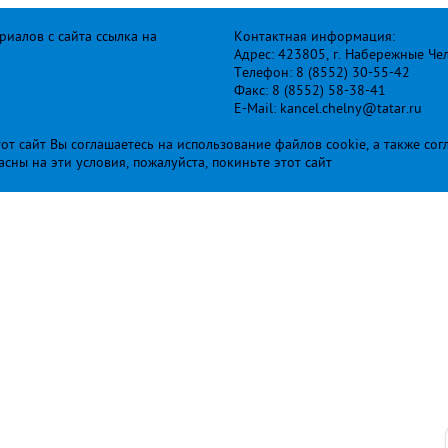
иалов с сайта ссылка на
Контактная информация:
Адрес: 423805, г. Набережные Че
Телефон: 8 (8552) 30-55-42
Факс: 8 (8552) 58-38-41
E-Mail: kancel.chelny@tatar.ru
т сайт Вы соглашаетесь на использование файлов cookie, а также сог
ласны на эти условия, пожалуйста, покиньте этот сайт